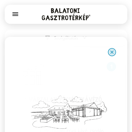
Szolgáltatás
1
Már Vártalak pékség, kávézó,
könyv- és játékbolt
Székesfehérvár
Kovászos kenyér, Gianni Frasi kávé, csodás