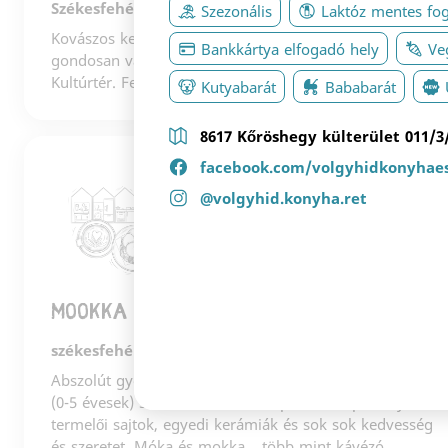
Székesfehérvár
Szezonális
Laktóz mentes fo
Kovászos kenyér, Gianni Frasi kávé, csodás sütemények,
Bankkártya elfogadó hely
Veg
gondosan válogatott könyvek és játékok. Villás reggeli.
Kultúrtér. Fehérvár nappalija.
Kutyabarát
Bababarát
8617 Kőröshegy külterület 011/3
facebook.com/volgyhidkonyhae
2
@volgyhid.konyha.ret
Mookka play café
székesfehérvár Zrínyi utca 1.
Abszolút gyermekbarát kávézó, óriás jétéktérrel a minik
(0-5 évesek) számára. Kézműves pékáruk, specialty kávé,
termelői sajtok, egyedi kerámiák és sok sok kedvesség
és szeretet. Móka és mokka... több mint kávézó.