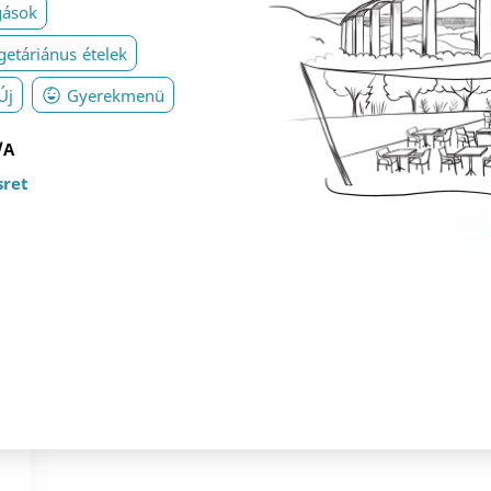
gások
etáriánus ételek
Új
Gyerekmenü
/A
sret