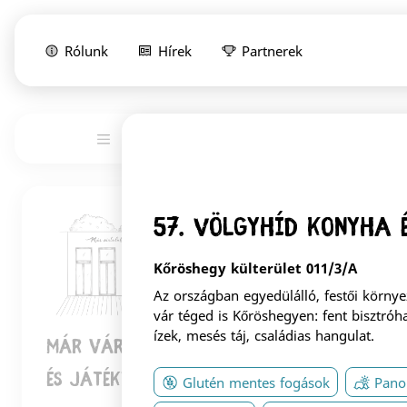
Rólunk
Hírek
Partnerek
Lista
Szolgáltatás
57. Völgyhíd Konyha 
1
Kőröshegy külterület 011/3/A
Az országban egyedülálló, festői körn
vár téged is Kőröshegyen: fent bisztróha
ízek, mesés táj, családias hangulat.
Már Vártalak pékség, kávézó, könyv-
és játékbolt
Glutén mentes fogások
Panor