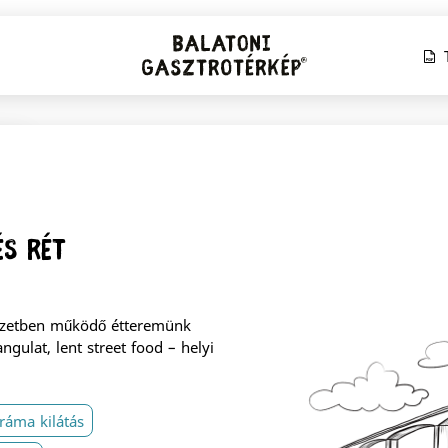
T
és Rét
yezetben működő étteremünk
ngulat, lent street food – helyi
áma kilátás