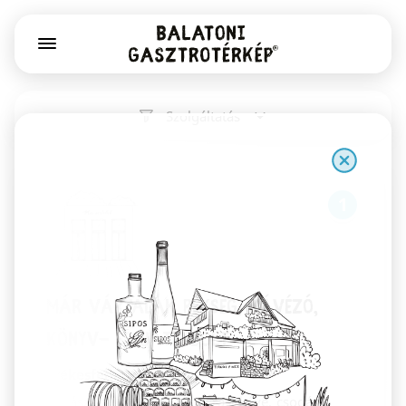
Szolgáltatás
1
Már Vártalak pékség, kávézó,
könyv- és játékbolt
Székesfehérvár
Kovászos kenyér, Gianni Frasi kávé, csodás