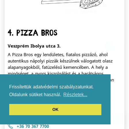
sütemények, gondosan válogatott könyvek és
játékok. Villás reggeli. Kultúrtér. Fehérvár
nappalija.
4. Pizza Bros
2
Veszprém Ibolya utca 3.
A Pizza Bros egy lendületes, fiatalos pizzázó, ahol
autentikus nápolyi pizzák készülnek válogatott olasz
alapanyagokból, fatüzelésű kemencében. A hely a
minőséget, a gyors kiszolgálást és a barátságos
Mookka play café
hangulatot ötvözi, hogy igazi olasz élményt nyújtson
minden vendégnek.
Frissítettük adatvédelmi szabályzatunkat.
székesfehérvár Zrínyi utca 1.
Oldalunk sütiket használ.
Részletek...
Abszolút gyermekbarát kávézó, óriás jétéktérrel a
Kutyabarát
Bankkártya elfogadó hely
minik (0-5 évesek) számára. Kézműves pékáruk,
OK
specialty kávé, termelői sajtok, egyedi kerámiák
Gyereksarok
Új
és sok sok kedvesség és szeretet. Móka és
Alkalmazás letöltése
mokka... több mint kávézó.
+36 70 367 7700