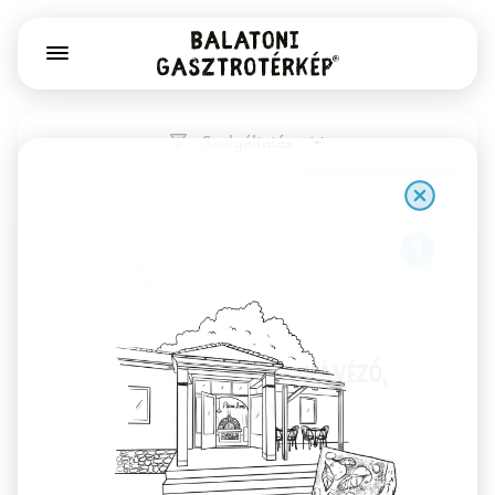
Szolgáltatás
1
Már Vártalak pékség, kávézó,
könyv- és játékbolt
Székesfehérvár
Kovászos kenyér, Gianni Frasi kávé, csodás