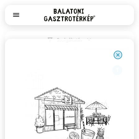
Szolgáltatás
1
Már Vártalak pékség, kávézó,
könyv- és játékbolt
Székesfehérvár
Kovászos kenyér, Gianni Frasi kávé, csodás