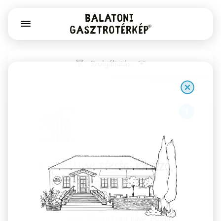
Szolgáltatás
1
Már Vártalak pékség, kávézó,
könyv- és játékbolt
Székesfehérvár
Kovászos kenyér, Gianni Frasi kávé, csodás