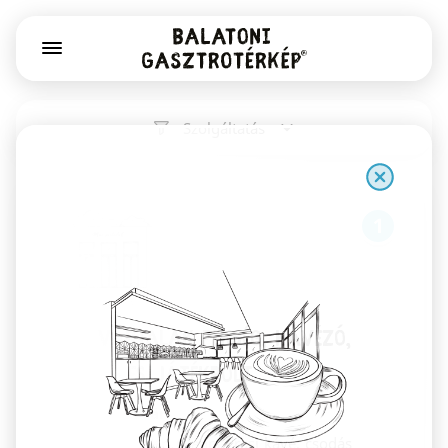
Szolgáltatás
1
Már Vártalak pékség, kávézó,
könyv- és játékbolt
Székesfehérvár
Kovászos kenyér, Gianni Frasi kávé, csodás