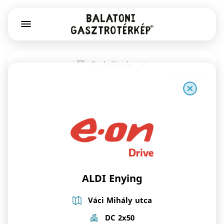
Szolgáltatás
ALDI Enying
Váci Mihály utca
DC 2x50