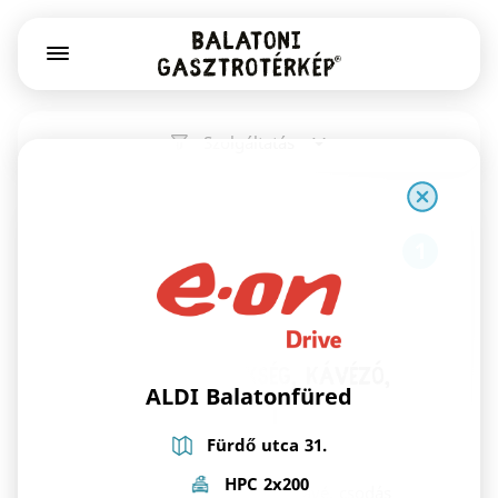
Szolgáltatás
1
Már Vártalak pékség, kávézó,
ALDI Balatonfüred
könyv- és játékbolt
Fürdő utca 31.
Székesfehérvár
HPC 2x200
Kovászos kenyér, Gianni Frasi kávé, csodás